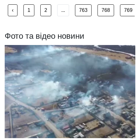
‹
1
2
...
763
768
769
Фото та відео новини