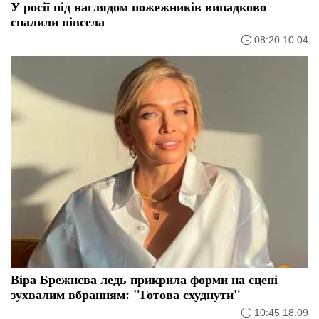
У росії під наглядом пожежників випадково
спалили півсела
08:20 10.04
Віра Брежнєва ледь прикрила форми на сцені
зухвалим вбранням: "Готова схуднути"
10:45 18.09