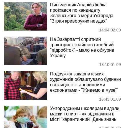
Письменник Андрій Любка
проїхався по кандидату
Зеленського в мери Ужгорода:
"Зграя криворуких невдах"
14:04 02.09
На Закарпатті спритний
тракторист знайшов ганебний
"підробіток" - мало не обкурив
Україну
18:10 01.09
Подружжя закарпатських
художників облаштувало будинки
світлицю зі старовинними
експонатами - "Живемо в музеї"
16:43 01.09
Ужгородським школярам видали
маски і спирт - як відзначили в
місті "карантинний" День знань