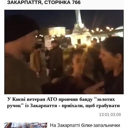
ЗАКАРПАТТЯ, СТОРІНКА 766
У Києві ветеран АТО провчив банду "золотих
ручок" із Закарпаття - приїхали, щоб грабувати
13:01 03.09
На Закарпатті білки-запальнички