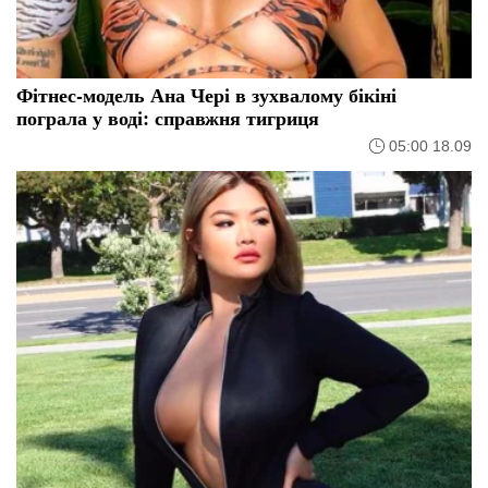
Фітнес-модель Ана Чері в зухвалому бікіні
пограла у воді: справжня тигриця
05:00 18.09