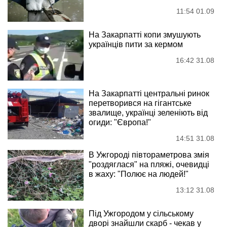
11:54 01.09
На Закарпатті копи змушують
українців пити за кермом
16:42 31.08
На Закарпатті центральні ринок
перетворився на гігантське
звалище, українці зеленіють від
огиди: "Європа!"
14:51 31.08
В Ужгороді півтораметрова змія
"роздяглася" на пляжі, очевидці
в жаху: "Полює на людей!"
13:12 31.08
Під Ужгородом у сільському
дворі знайшли скарб - чекав у