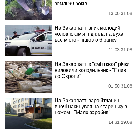
землі 90 років
13:00 31.08
На Закарпатті зник молодий
чоловік, сім'я підняла на вуха
все місто - пішов о 6 ранку
11:03 31.08
На Закарпатті з "сміттєвої" річки
виловили холодильник - "Плив
до Європи"
01:50 31.08
На Закарпатті заробітчанин
вночі накинувся на стареньку з
ножем - "Мало заробив"
14:31 29.08