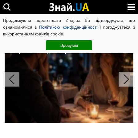
Продовжуючи переглядати Znaj.ua Ви підтверджуєте, що
ВІЙНА РОСІЇ ПРОТИ УКРАЇНИ
КОРОНАВІРУС В УКРАЇНІ І
ознайомилися з
Політикою конфіденційності
і погоджуєтеся з
використанням файлів cookie.
Шість фраз, які зміцнюють
стосунки: 67% пар зменшили
Зрозумів
конфлікти завдяки простим словам