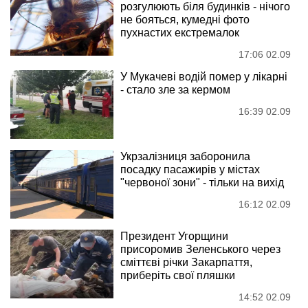
розгулюють біля будинків - нічого
не бояться, кумедні фото
пухнастих екстремалок
17:06 02.09
У Мукачеві водій помер у лікарні
- стало зле за кермом
16:39 02.09
Укрзалізниця заборонила
посадку пасажирів у містах
"червоної зони" - тільки на вихід
16:12 02.09
Президент Угорщини
присоромив Зеленського через
сміттєві річки Закарпаття,
приберіть свої пляшки
14:52 02.09