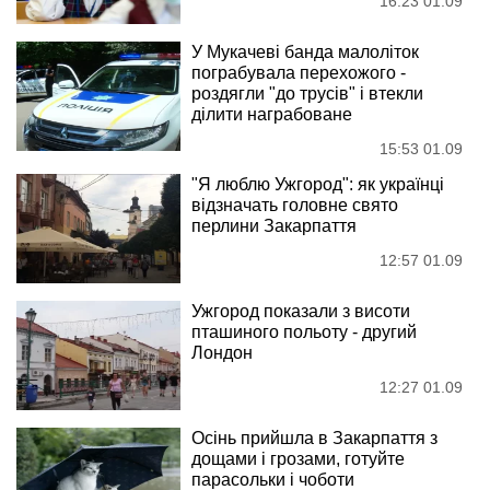
16:23 01.09
У Мукачеві банда малоліток
пограбувала перехожого -
роздягли "до трусів" і втекли
ділити награбоване
15:53 01.09
"Я люблю Ужгород": як українці
відзначать головне свято
перлини Закарпаття
12:57 01.09
Ужгород показали з висоти
пташиного польоту - другий
Лондон
12:27 01.09
Осінь прийшла в Закарпаття з
дощами і грозами, готуйте
парасольки і чоботи