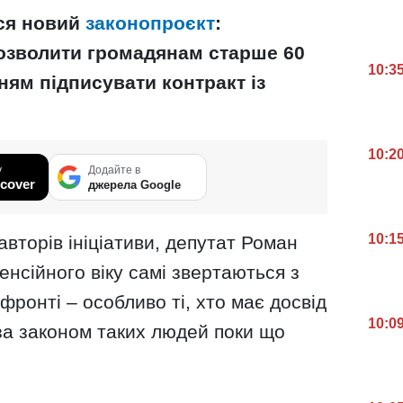
вся новий
законопроєкт
:
озволити громадянам старше 60
10:3
ням підписувати контракт із
10:2
у
Додайте в
cover
джерела Google
10:1
авторів ініціативи, депутат Роман
енсійного віку самі звертаються з
ронті – особливо ті, хто має досвід
10:0
 за законом таких людей поки що