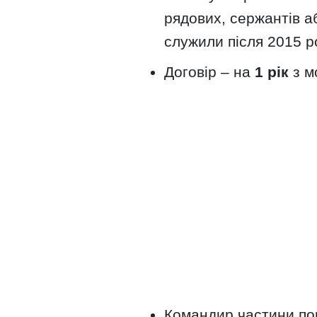
рядових, сержантів а
служили після 2015 ро
Договір – на
1 рік
з м
Командир частини п