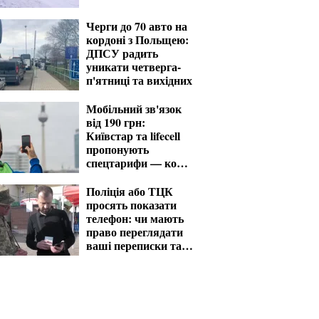
Черги до 70 авто на
кордоні з Польщею:
ДПСУ радить
уникати четверга-
п'ятниці та вихідних
Мобільний зв'язок
від 190 грн:
Київстар та lifecell
пропонують
спецтарифи — кому
доступні
Поліція або ТЦК
просять показати
телефон: чи мають
право переглядати
ваші переписки та
фото