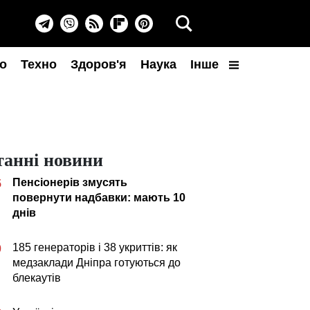
о
Техно
Здоров'я
Наука
Інше
танні новини
Пенсіонерів змусять
5
повернути надбавки: мають 10
днів
185 генераторів і 38 укриттів: як
0
медзаклади Дніпра готуються до
блекаутів