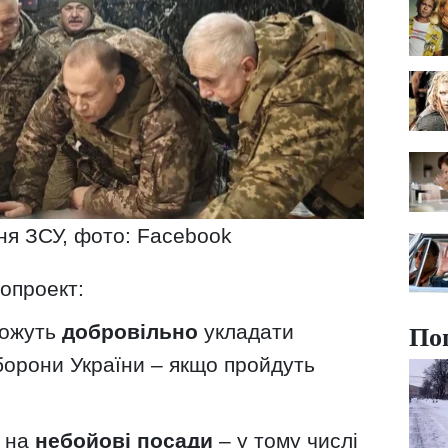
я ЗСУ, фото: Facebook
опроект:
По
ожуть
добровільно
укладати
борони України – якщо пройдуть
и на
небойові посади
– у тому числі