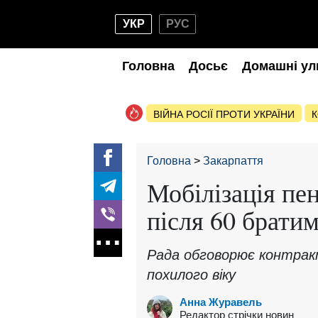
УКР
РУС
Головна
Досьє
Домашні ул
ВІЙНА РОСІЇ ПРОТИ УКРАЇНИ
К
Головна
Закарпаття
Мобілізація пен
після 60 брати
Рада обговорює контрак
похилого віку
Анна Журавель
Редактор стрічки новин