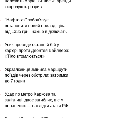
належить Apple: китайські бренди
скорочують розрив
"Нафтогаз" зобов'язує
5
встановити новий прилад: ціна
від 1335 грн, інакше відключать
Усик проведе останній бій у
0
кар'єрі проти Деонтея Вайлдера:
«Тіло втомлюється»
Укрзалізниця змінила маршрути
5
поїздів через обстріли: затримки
до 7 годин
Удар по метро Харкова та
9
залізниці: двоє загиблих, вісім
поранених — наслідки атаки РФ