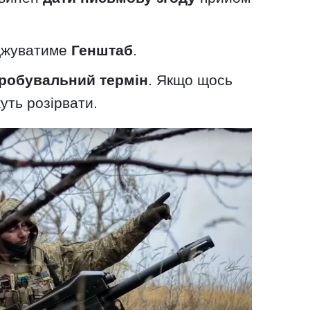
рджуватиме
Генштаб
.
пробувальний термін
. Якщо щось
уть розірвати.