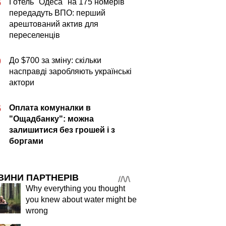
Готель "Одеса" на 175 номерів
5
передадуть ВПО: перший
арештований актив для
переселенців
До $700 за зміну: скільки
0
насправді заробляють українські
актори
Оплата комуналки в
5
"Ощадбанку": можна
залишитися без грошей і з
боргами
ВИНИ ПАРТНЕРІВ
Why everything you thought
you knew about water might be
wrong