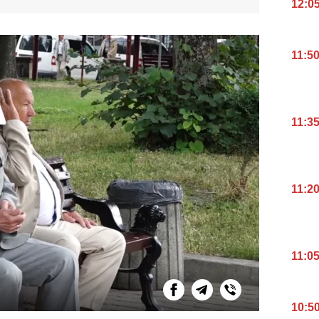
12:0
11:5
11:3
11:2
11:0
10:5