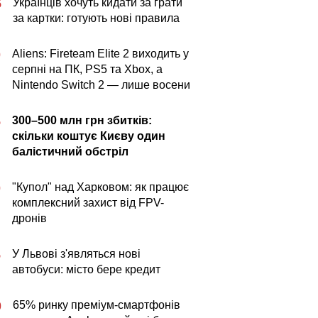
Українців хочуть кидати за грати
5
за картки: готують нові правила
Aliens: Fireteam Elite 2 виходить у
0
серпні на ПК, PS5 та Xbox, а
Nintendo Switch 2 — лише восени
300–500 млн грн збитків:
5
скільки коштує Києву один
балістичний обстріл
"Купол" над Харковом: як працює
0
комплексний захист від FPV-
дронів
У Львові з'являться нові
5
автобуси: місто бере кредит
65% ринку преміум-смартфонів
0