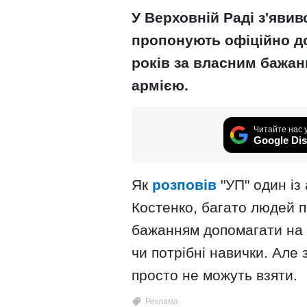
У Верховній Раді з'яви
пропонують офіційно д
років за власним бажан
армією.
Читайте нас 
Google Dis
Як
розповів
"УП" один із 
Костенко, багато людей п
бажанням допомагати на ф
чи потрібні навички. Але
просто не можуть взяти.