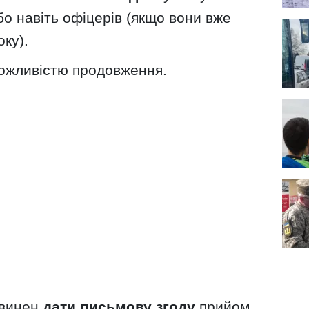
бо навіть офіцерів (якщо вони вже
ку).
ожливістю продовження.
овинен
дати письмову згоду
прийом