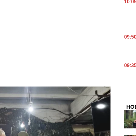
10:0
09:5
09:3
НО