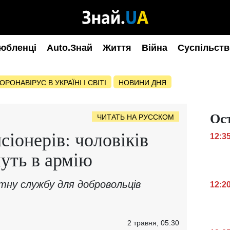
юбленці
Auto.Знай
Життя
Війна
Суспільств
ОРОНАВІРУС В УКРАЇНІ І СВІТІ
НОВИНИ ДНЯ
Ос
ЧИТАТЬ НА РУССКОМ
сіонерів: чоловіків
12:3
муть в армію
тну службу для добровольців
12:2
2 травня, 05:30