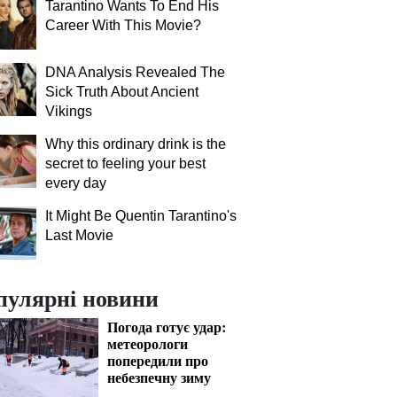
Tarantino Wants To End His
Career With This Movie?
DNA Analysis Revealed The
Sick Truth About Ancient
Vikings
Why this ordinary drink is the
secret to feeling your best
every day
It Might Be Quentin Tarantino's
Last Movie
пулярні новини
Погода готує удар:
метеорологи
попередили про
небезпечну зиму