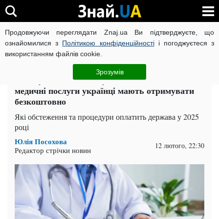
Продовжуючи переглядати Znaj.ua Ви підтверджуєте, що
ВІЙНА РОСІЇ ПРОТИ УКРАЇНИ
КОРОНАВІРУС В УКРАЇНІ І
ознайомилися з
Політикою конфіденційності
і погоджуєтеся з
використанням файлів cookie.
Головна
Закарпаття
ЧИТАТЬ НА РУССКОМ
Зрозумів
За лікування не візьмуть ані копійки: які
медичні послуги українці мають отримувати
безкоштовно
Які обстеження та процедури оплатить держава у 2025
році
Юлія Посохова
12 лютого, 22:30
Редактор стрічки новин