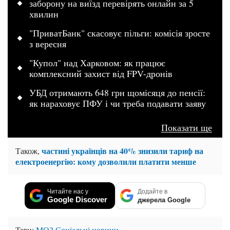
заборону на виїзд перевірять онлайн за 5
хвилин
"ПриватБанк" скасовує пільги: комісія зросте
з вересня
"Купол" над Харковом: як працює
комплексний захист від FPV-дронів
УБД отримають 648 грн щомісяця до пенсії:
як нараховує ПФУ і чи треба подавати заяву
Показати ще
частині українців на 40% знизили тариф на
Також,
електроенергію: кому дозволили платити менше
Читайте нас у
Додайте в
Google Discover
джерела Google
Теги:
МОЗ
Соціальні новини