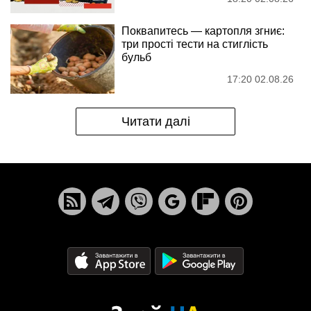
Поквапитесь — картопля згниє:
три прості тести на стиглість
бульб
17:20 02.08.26
Читати далі